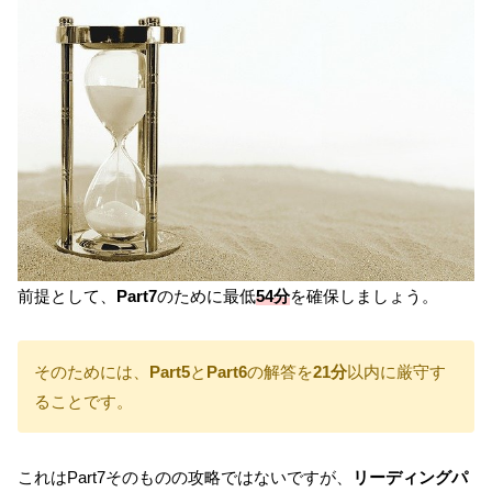
前提として、
Part7
のために最低
54分
を確保しましょう。
そのためには、
Part5
と
Part6
の解答を
21分
以内に厳守す
ることです。
これはPart7そのものの攻略ではないですが、
リーディングパ