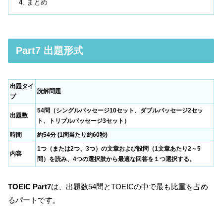
まとめ
Part7 出題形式
出題タイ
読解問題
プ
54問（シングルパッセージ10セット、ダブルパッセージ2セッ
出題数
ト、トリプルパッセージ3セット）
時間
約54分 (1問当たり約60秒)
1つ（または2つ、3つ）の文章および設問（1文章あたり2～5
内容
問）を読み、4つの選択肢から最適な回答を１つ選択する。
TOEIC Part7
は、出題数54問とTOEICの中で最も比重を占め
るパートです。