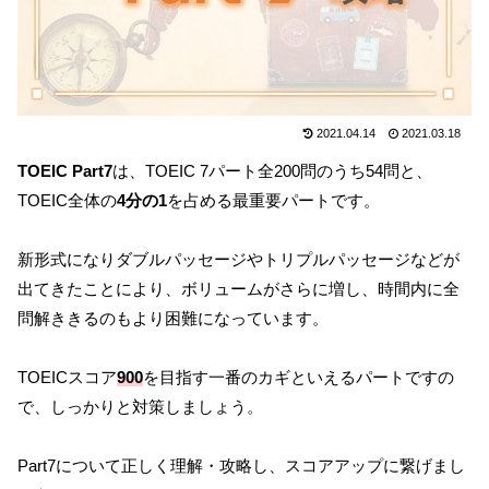
2021.04.14
2021.03.18
TOEIC Part7
は、TOEIC 7パート全200問のうち54問と、
TOEIC全体の
4分の1
を占める最重要パートです。
新形式になりダブルパッセージやトリプルパッセージなどが
出てきたことにより、ボリュームがさらに増し、時間内に全
問解ききるのもより困難になっています。
TOEICスコア
900
を目指す一番のカギといえるパートですの
で、しっかりと対策しましょう。
Part7について正しく理解・攻略し、スコアアップに繋げまし