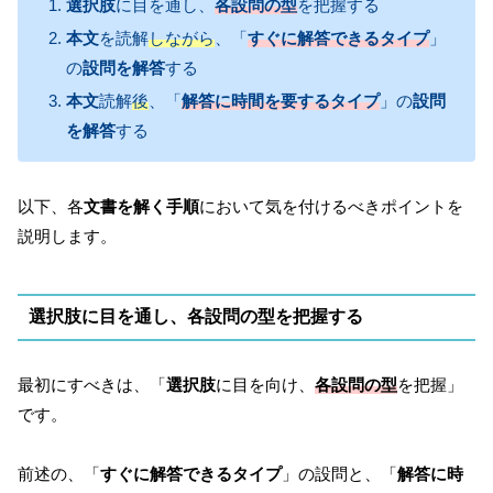
選択肢
に目を通し、
各設問の型
を把握する
本文
を読解
しながら
、「
すぐに解答できるタイプ
」
の
設問を解答
する
本文
読解
後
、「
解答に時間を
要するタイプ
」の
設問
を解答
する
以下、各
文書を解く手順
において気を付けるべきポイントを
説明します。
選択肢
に目を通し、
各設問の型
を把握する
最初にすべきは、「
選択肢
に目を向け、
各設問の型
を把握」
です。
前述の、「
すぐに解答できるタイプ
」の設問と、「
解答に時