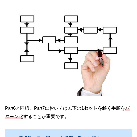
Part6と同様、Part7においては以下の
1セットを解く手順
を
パ
ターン化
することが重要です。