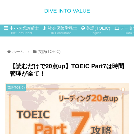
DIVE INTO VALUE
中小企業診断士
社会保険労務士
英語(TOEIC)
データ
Biz Consultant
HR Consultant
English
Data 
ホーム
英語(TOEIC)
【読むだけで20点up】TOEIC Part7は時間
管理が全て！
英語(TOEIC)