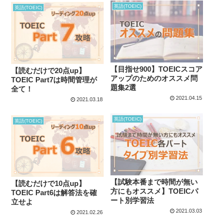
英語(TOEIC)
英語(TOEIC)
【目指せ900】TOEICスコア
【読むだけで20点up】
アップのためのオススメ問
TOEIC Part7は時間管理が
題集2選
全て！
2021.04.15
2021.03.18
英語(TOEIC)
英語(TOEIC)
【試験本番まで時間が無い
【読むだけで10点up】
方にもオススメ】TOEICパ
TOEIC Part6は解答法を確
ート別学習法
立せよ
2021.03.03
2021.02.26