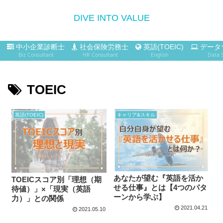
DIVE INTO VALUE
中小企業診断士
社会保険労務士
英語(TOEIC)
データ
Biz Consultant
HR Consultant
English
Data 
TOEIC
英語(TOEIC)
キャリア&スキル
あなたが望む『英語を活か
TOEICスコア別「理想（期
せる仕事』とは【4つのパタ
待値）」×「現実（英語
ーンから学ぶ】
力）」との関係
2021.04.21
2021.05.10