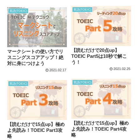
英語(TOEIC)
英語(TOEIC)
【読むだけで20点up】
マークシートの使い方でリ
TOEIC Part5は10秒で解こ
スニングスコアアップ！絶
う！
対に身につけよう
2021.02.25
2021.02.17
英語(TOEIC)
英語(TOEIC)
【読むだけで15点up】極め
【読むだけで15点up】極め
よ先読み！TOEIC Part4攻
よ先読み！TOEIC Part3攻
略
略