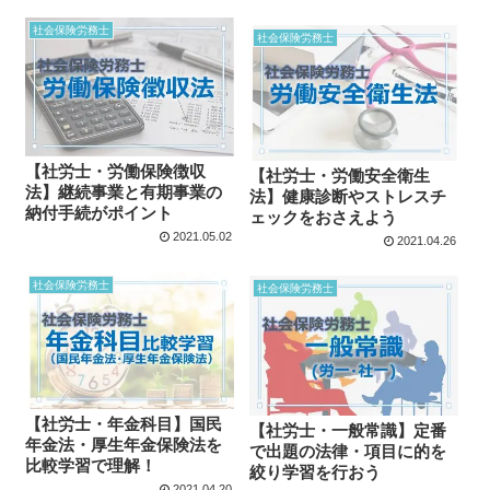
社会保険労務士
社会保険労務士
【社労士・労働保険徴収
【社労士・労働安全衛生
法】継続事業と有期事業の
法】健康診断やストレスチ
納付手続がポイント
ェックをおさえよう
2021.05.02
2021.04.26
社会保険労務士
社会保険労務士
【社労士・年金科目】国民
【社労士・一般常識】定番
年金法・厚生年金保険法を
で出題の法律・項目に的を
比較学習で理解！
絞り学習を行おう
2021.04.20