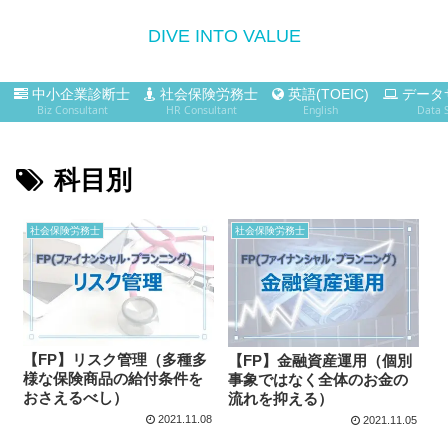
DIVE INTO VALUE
中小企業診断士
社会保険労務士
英語(TOEIC)
データ
Biz Consultant
HR Consultant
English
Data 
科目別
社会保険労務士
社会保険労務士
【FP】リスク管理（多種多
【FP】金融資産運用（個別
様な保険商品の給付条件を
事象ではなく全体のお金の
おさえるべし）
流れを抑える）
2021.11.08
2021.11.05