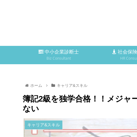
中小企業診断士
社会保険
Biz Consultant
HR Consul
ホーム
キャリア&スキル
簿記2級を独学合格！！メジャ
ない
キャリア&スキル