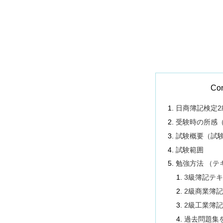
Con
日商簿記検定2
受験時の所感
試験概要（試
試験範囲
勉強方法 （テ
3級簿記テ
2級商業簿
2級工業簿
過去問題集