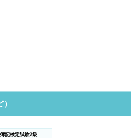
ど）
簿記検定試験2級