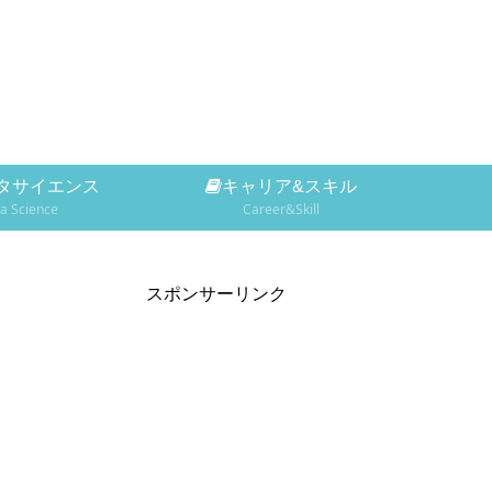
タサイエンス
キャリア&スキル
a Science
Career&Skill
スポンサーリンク