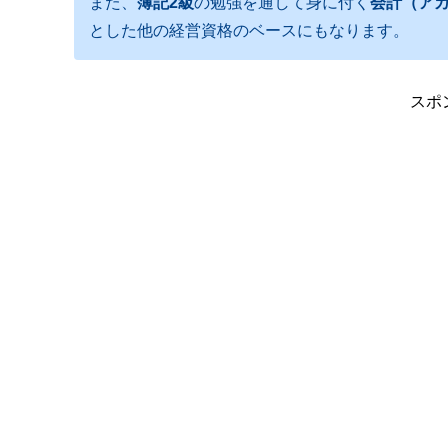
また、
簿記2級
の勉強を通して身に付く
会計（ア
とした他の経営資格のベースにもなります。
スポ