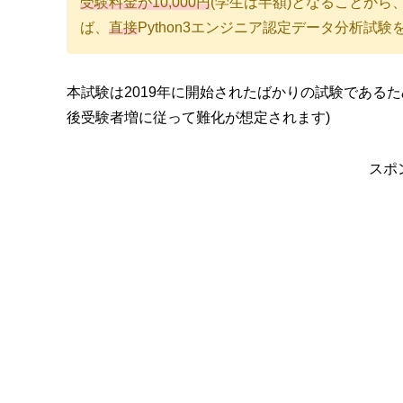
受験料金が10,000円
(学生は半額)となることか
ば、
直接
Python3エンジニア認定データ分析試
本試験は2019年に開始されたばかりの試験である
後受験者増に従って難化が想定されます)
スポ