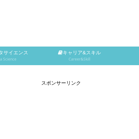
タサイエンス
キャリア&スキル
a Science
Career&Skill
スポンサーリンク