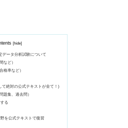
tents
ア認定データ分析試験について
間など）
合格率など）
にして絶対の公式テキストが全て！)
問題集、過去問）
周する
分野を公式テキストで復習