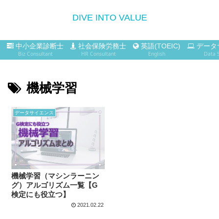
DIVE INTO VALUE
中小企業診断士
社会保険労務士
英語(TOEIC)
データ
Biz Consultant
HR Consultant
English
Data 
機械学習
データサイエンス
機械学習（マシンラーニン
グ）アルゴリズム一覧【G
検定にも役立つ】
2021.02.22